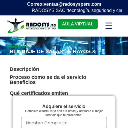
Correo:
ventas@radosysperu.com
RADOSYS SAC “tecnología, seguridad y certifica
☰
AULA VIRTUAL
Servicio
BLINDAJE DE SALAS DE RAYOS X
Descripción
Proceso como se da el servicio
Beneficios
Qué certificados emiten
Adquiere el servicio
Completa el formulario con tus datos y adquiere el mejor
servicio que te ofrecemos.